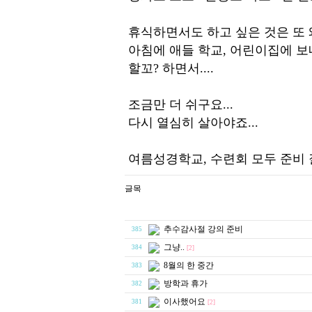
휴식하면서도 하고 싶은 것은 또 왜
아침에 애들 학교, 어린이집에 보
할꼬? 하면서....
조금만 더 쉬구요...
다시 열심히 살아야죠...
여름성경학교, 수련회 모두 준비 
추수감사절 강의 준비
385
그냥..
384
[2]
8월의 한 중간
383
방학과 휴가
382
이사했어요
381
[2]