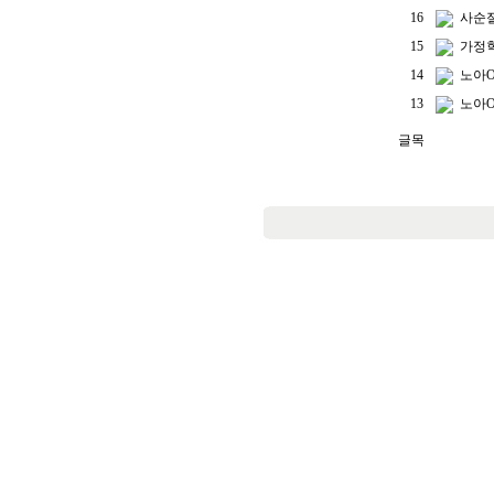
16
사순
15
가정학
14
노아O
13
노아O