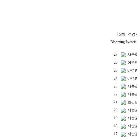
|
전체
|
성경퀴
Blooming Lycoris 
27
사순
26
성경
25
07
24
07
23
사순
22
사순
21
초간
20
사순
19
사순절
18
사순
17
사순