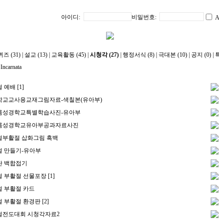
아이디:
비밀번호:
A
즈 (31)
|
설교 (13)
|
교육활동 (45)
|
시청각 (27)
|
행정서식 (8)
|
극대본 (10)
|
공지 (0)
|
특
Incarnata
절 예배
[1]
학교교사용교재그림자료-색칠본(유아부)
여름성경학교특별학습사진-유아부
여름성경학교유아부공과자료사진
절부활절 삽화그림 흑백
절 만들기-유아부
단 백합접기
절 부활절 선물포장
[1]
 부활절 카드
절 부활절 환경판
[2]
절전도대회 시청각자료2