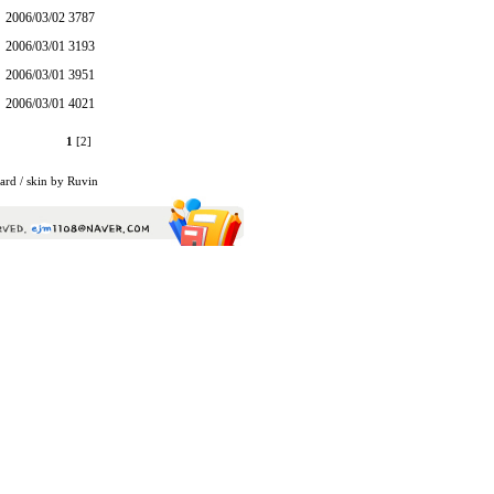
2006/03/02
3787
2006/03/01
3193
2006/03/01
3951
2006/03/01
4021
1
[2]
ard
/ skin by
Ruvin