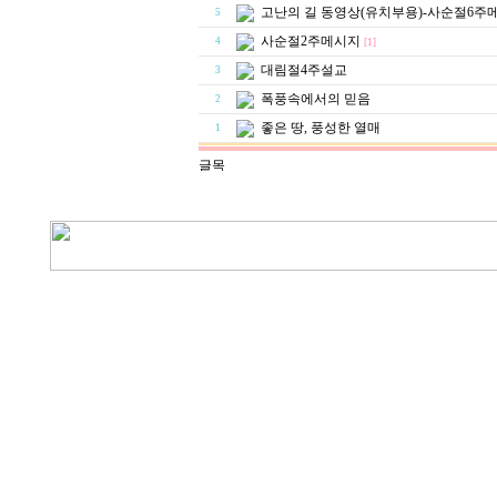
고난의 길 동영상(유치부용)-사순절6주
5
사순절2주메시지
4
[1]
대림절4주설교
3
폭풍속에서의 믿음
2
좋은 땅, 풍성한 열매
1