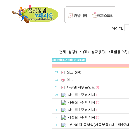
아이디:
전체
성경퀴즈 (31)
설교 (13)
교육활동 (45)
|
|
|
|
|
Blooming Lycoris Incarnata
설교-성령
13
설교
12
사무엘 파워포인트
11
[1]
사순절 4주 메시지
10
[1]
사순절 5주 메시지
9
[1]
사순절 1주 메시지
8
[1]
사순절 3주 메시지
7
[1]
고난의 길 동영상(아동부용)-사순절6주
6