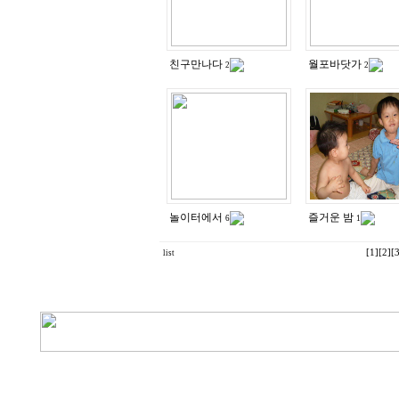
친구만나다
월포바닷가
2
2
놀이터에서
즐거운 밤
6
1
[1]
[2]
[3
list