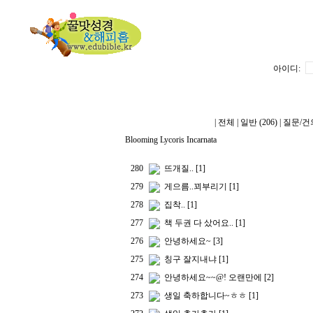
아이디:
|
전체
|
일반 (206)
|
질문/건의
Blooming Lycoris Incarnata
280
뜨개질..
[1]
279
게으름..꾀부리기
[1]
278
집착..
[1]
277
책 두권 다 샀어요..
[1]
276
안녕하세요~
[3]
275
칭구 잘지내냐
[1]
274
안녕하세요~~@! 오랜만에
[2]
273
생일 축하합니다~ㅎㅎ
[1]