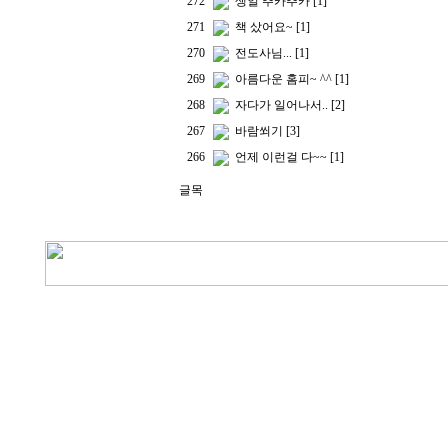
272
생일 추카추카
[1]
271
책 샀어요~
[1]
270
전도사님...
[1]
269
아름다운 홈피~ ^^
[1]
268
자다가 일어나서..
[2]
267
바람쐬기
[3]
266
언제 이런걸 다~~
[1]