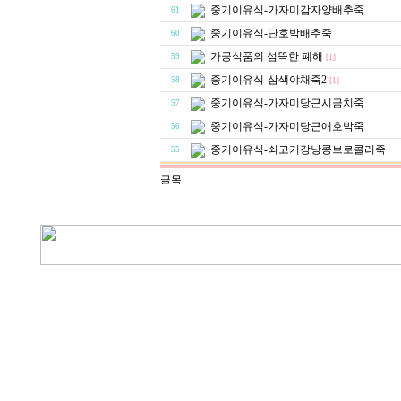
중기이유식-가자미감자양배추죽
61
중기이유식-단호박배추죽
60
가공식품의 섬뜩한 폐해
59
[1]
중기이유식-삼색야채죽2
58
[1]
중기이유식-가자미당근시금치죽
57
중기이유식-가자미당근애호박죽
56
중기이유식-쇠고기강낭콩브로콜리죽
55