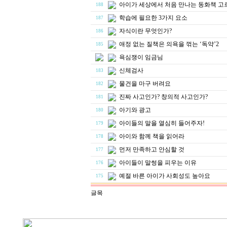
아이가 세상에서 처음 만나는 동화책 고
188
학습에 필요한 3가지 요소
187
자식이란 무엇인가?
186
애정 없는 질책은 의욕을 꺾는 ‘독약’2
185
욕심쟁이 임금님
신체검사
183
물건을 마구 버려요
182
진짜 사고인가? 창의적 사고인가?
181
아기와 광고
180
아이들의 말을 열심히 들어주자!
179
아이와 함께 책을 읽어라
178
먼저 만족하고 안심할 것
177
아이들이 말썽을 피우는 이유
176
예절 바른 아이가 사회성도 높아요
175