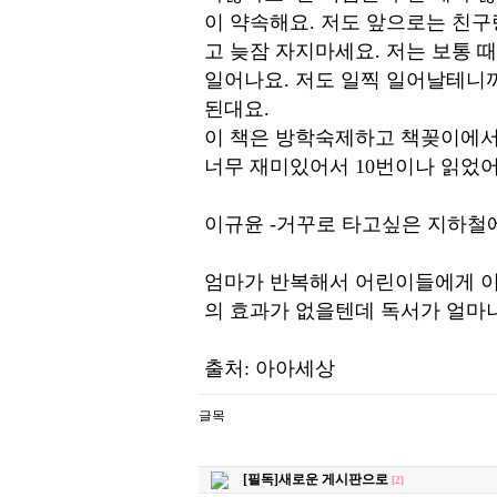
이 약속해요. 저도 앞으로는 친구
고 늦잠 자지마세요. 저는 보통 때
일어나요. 저도 일찍 일어날테니
된대요.
이 책은 방학숙제하고 책꽂이에서
너무 재미있어서 10번이나 읽었어
이규윤 -거꾸로 타고싶은 지하철
엄마가 반복해서 어린이들에게 이
의 효과가 없을텐데 독서가 얼마나
출처: 아아세상
[필독]새로운 게시판으로
[2]