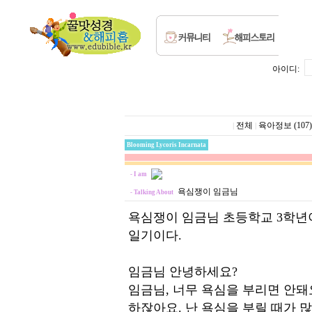
아이디:
전체
육아정보 (107)
|
|
Blooming Lycoris Incarnata
- I am
욕심쟁이 임금님
- Talking About
욕심쟁이 임금님 초등학교 3학년이
일기이다.
임금님 안녕하세요?
임금님, 너무 욕심을 부리면 안돼
하잖아요. 난 욕심을 부릴 때가 