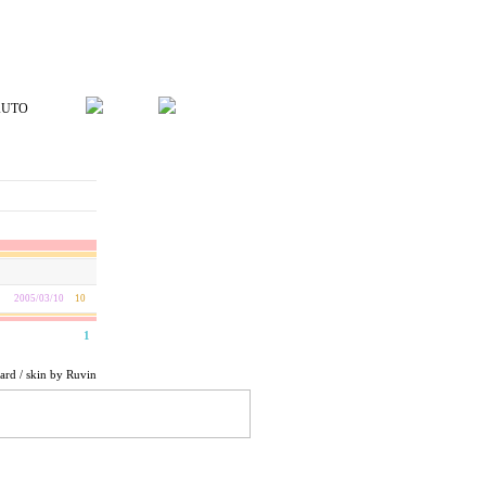
UTO
2005/03/10
10
1
ard
/ skin by
Ruvin