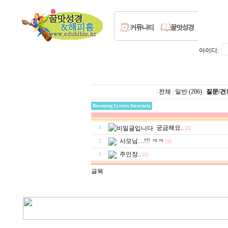
아이디:
전체
일반 (206)
질문/건의
|
|
|
Blooming Lycoris Incarnata
궁금해요..
3
[3]
사모님. ..!!! ㅋㅋ
2
[1]
주인장..
1
[2]