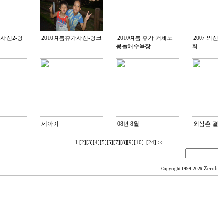
가사진2-링
2010여름휴가사진-링크
2010여름 휴가 거제도
2007 
몽돌해수욕장
회
세아이
08년 8월
외삼촌 
1
[2]
[3]
[4]
[5]
[6]
[7]
[8]
[9]
[10]
..
[24]
>>
Zerob
Copyright 1999-2026