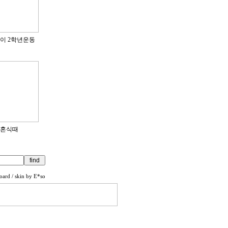
의진이 2학년운동
결혼식때
oard
/ skin by
E*so