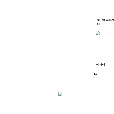
2010여름휴
크
1
세아이
list